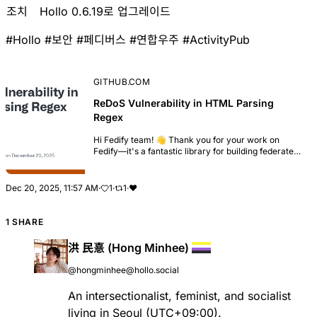
조치
Hollo 0.6.19로 업그레이드
#
Hollo
#
보안
#
페디버스
#
연합우주
#
ActivityPub
GITHUB.COM
ReDoS Vulnerability in HTML Parsing
Regex
Hi Fedify team! 👋 Thank you for your work on
Fedify—it's a fantastic library for building federated
applications. While reviewing the codebase, I
discovered a Regular Expression Denial of Servic...
Dec 20, 2025, 11:57 AM
·
1
·
1
·
❤️
1 SHARE
洪 民憙 (Hong Minhee)
@hongminhee@hollo.social
An intersectionalist, feminist, and socialist
living in Seoul (UTC+09:00).