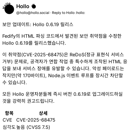
Hollo
@hollo@hollo.social
·
Reply to
Hollo :hollo:
보안 업데이트: Hollo 0.6.19 릴리스
Fedify의 HTML 파싱 코드에서 발견된 보안 취약점을 수정한
Hollo 0.6.19를 릴리스했습니다.
이 취약점(CVE-2025-68475)은 ReDoS(정규 표현식 서비스
거부) 문제로, 공격자가 연합 작업 중 특수하게 조작된 HTML 응
답을 보내 서비스 장애를 유발할 수 있습니다. 악성 페이로드는
작지만(약 170바이트), Node.js 이벤트 루프를 장시간 차단할
수 있습니다.
모든 Hollo 운영자분들께 즉시 버전 0.6.19로 업그레이드하실
것을 강력히 권고드립니다.
항목
상세
CVE
CVE-2025-68475
심각도
높음 (CVSS 7.5)