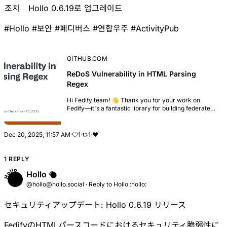
조치
Hollo 0.6.19로 업그레이드
#
Hollo
#
보안
#
페디버스
#
연합우주
#
ActivityPub
GITHUB.COM
ReDoS Vulnerability in HTML Parsing
Regex
Hi Fedify team! 👋 Thank you for your work on
Fedify—it's a fantastic library for building federated
applications. While reviewing the codebase, I
discovered a Regular Expression Denial of Servic...
Dec 20, 2025, 11:57 AM
·
1
·
1
·
❤️
1 REPLY
Hollo
@hollo@hollo.social
·
Reply to
Hollo :hollo:
セキュリティアップデート: Hollo 0.6.19 リリース
FedifyのHTMLパースコードにおけるセキュリティ脆弱性に