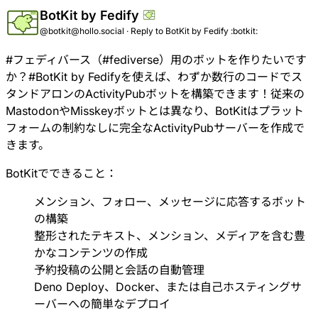
BotKit by Fedify
@botkit@hollo.social
·
Reply to
BotKit by Fedify :botkit:
#
フェディバース
（
#
fediverse
）用のボットを作りたいです
か？
#
BotKit
by Fedifyを使えば、わずか数行のコードでス
タンドアロンのActivityPubボットを構築できます！従来の
MastodonやMisskeyボットとは異なり、BotKitはプラット
フォームの制約なしに完全なActivityPubサーバーを作成で
きます。
BotKitでできること：
メンション、フォロー、メッセージに応答するボット
の構築
整形されたテキスト、メンション、メディアを含む豊
かなコンテンツの作成
予約投稿の公開と会話の自動管理
Deno Deploy、Docker、または自己ホスティングサ
ーバーへの簡単なデプロイ