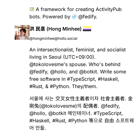
A framework for creating ActivityPub
bots. Powered by
@
fedify
.
洪 民憙 (Hong Minhee)
@hongminhee@hollo.social
An intersectionalist, feminist, and socialist
living in Seoul (UTC+09:00).
@
tokolovesme
's spouse. Who's behind
@
fedify
,
@
hollo
, and
@
botkit
. Write some
free software in
#
TypeScript
,
#
Haskell
,
#
Rust
, &
#
Python
. They/them.
서울에 사는 交叉女性主義者이자 社會主義者. 金
剛兔(
@
tokolovesme
)의 配偶者.
@
fedify
,
@
hollo
,
@
botkit
메인테이너.
#
TypeScript
,
#
Haskell
,
#
Rust
,
#
Python
等으로 自由 소프트웨
어 만듦.