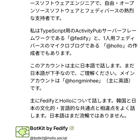
ースソフトウェアエンジニアで、自由・オープ
ンソースソフトウェアとフェディバースの熱烈
な支持者です。
私はTypeScript用のActivityPubサーバーフレー
ムワークである「
@
fedify
」と、1人用フェディ
バースのマイクロブログである 「
@
hollo
」の作
成者でもあります。
このアカウントは主に日本語で話します。まだ
日本語が下手なので、ご理解ください。メイン
アカウントは「
@
hongminhee
」（主に英語）
です。
主にFedifyとHolloについて話します。韓国と日
本の文化的・言語的な共通点と相違点をよく話
します。日本語はまだ流暢ではありません。
BotKit by Fedify
@botkit@hollo.social