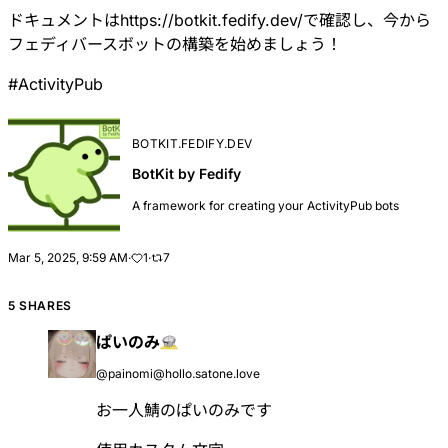
ドキュメントは
https://botkit.fedify.dev/
で確認し、今から
フェディバースボットの構築を始めましょう！
#
ActivityPub
BOTKIT.FEDIFY.DEV
BotKit by Fedify
A framework for creating your ActivityPub bots
Mar 5, 2025, 9:59 AM
·
1
·
7
5 SHARES
ぱいのみ
@painomi@hollo.satone.love
お一人鯖のぱいのみです