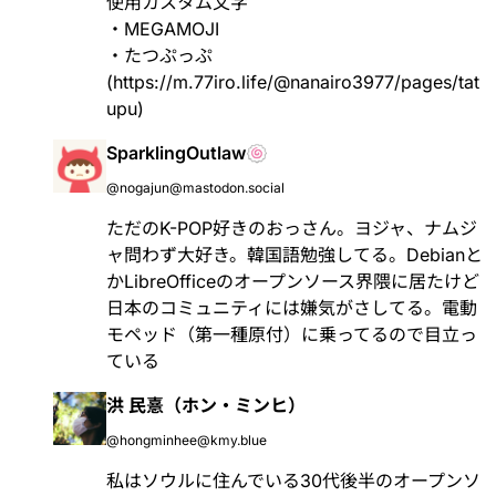
使用カスタム文字
・MEGAMOJI
・たつぷっぷ
(
https://m.77iro.life/@nanairo3977/pages/tat
upu
)
SparklingOutlaw🍥
@nogajun@mastodon.social
ただのK-POP好きのおっさん。ヨジャ、ナムジ
ャ問わず大好き。韓国語勉強してる。Debianと
かLibreOfficeのオープンソース界隈に居たけど
日本のコミュニティには嫌気がさしてる。電動
モペッド（第一種原付）に乗ってるので目立っ
ている
洪 民憙（ホン・ミンヒ）
@hongminhee@kmy.blue
私はソウルに住んでいる30代後半のオープンソ