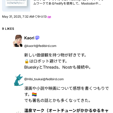
ムワークであるFedifyを使用して、Mastodonや
MisskeyのようなActivityPubプロトコルを実装するマ
イクロブログ（microblog）を作成します。
May 31, 2025, 7:32 AM
·
9
·
13
·
9 LIKES
Kaori
@kaorit@fedibird.com
新しい価値観を持つ物が好きです。
🔒はロボット避けです。
BlueskyとThreads、Nostrも接続中。
@Hibi_toukai@fedibird.com
漫画や小説や映画について感想を書くつもりで
す。🏳️‍🌈
でも署名の話とかも多くなってきた。
温泉マーク（オートチューンがかかるゆるキャ