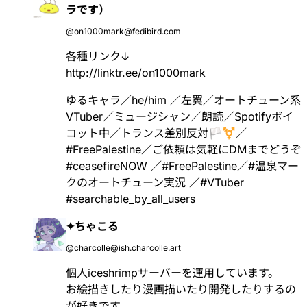
ラです）
@on1000mark@fedibird.com
各種リンク↓
http://
linktr.ee/on1000mark
ゆるキャラ／he/him ／左翼／オートチューン系
VTuber／ミュージシャン／朗読／Spotifyボイ
コット中／トランス差別反対🏳️‍⚧️／
#
FreePalestine
／ご依頼は気軽にDMまでどうぞ
#
ceasefireNOW
／
#
FreePalestine
／
#
温泉マー
クのオートチューン実況
／
#
VTuber
#
searchable_by_all_users
✦ちゃこる
@charcolle@ish.charcolle.art
個人iceshrimpサーバーを運用しています。
お絵描きしたり漫画描いたり開発したりするの
が好きです。