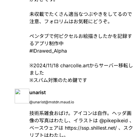
未収載でたくさん適当なつぶやきをしてるので
注意、フォロリムはお気軽にどうぞ。
ペンタブで何ピクセルお絵描きしたかを記録す
るアプリ制作中
#IDrawed_Alpha
※2024/11/18 charcolle.artからサーバー移転し
ました
※スパム対策のため鍵です
unarist
@unarist@mstdn.maud.io
技術系雑食おばけ。アイコンは自作。ヘッダ画
像の写真はわたし、イラストは
@
pikepikeid
、
ベースウェアは
https://
ssp.shillest.net/
、スク
リプトはわたし。