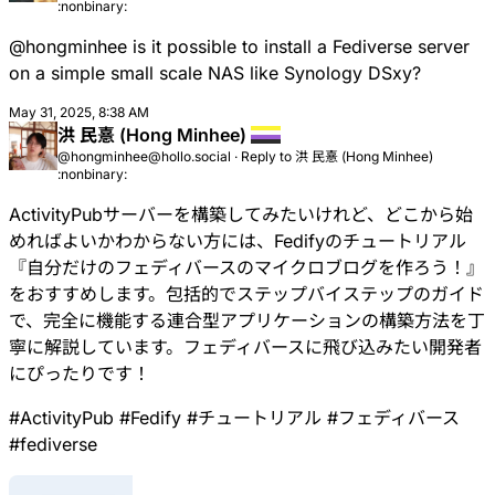
:nonbinary:
@fedify@hollo.social, @hollo@hollo.social,
@botkit@hollo.social 메인테이너. #TypeScript,
@
hongminhee
is it possible to install a Fediverse server
#Haskell, #Rust, #Python 等으로 自由 소프트웨어 만듦.
#國漢文混用體 #한국어 (#朝鮮語) #English #日本語
on a simple small scale NAS like Synology DSxy?
May 31, 2025, 8:38 AM
洪 民憙 (Hong Minhee)
@hongminhee@hollo.social
·
Reply to
洪 民憙 (Hong Minhee)
:nonbinary:
ActivityPubサーバーを構築してみたいけれど、どこから始
めればよいかわからない方には、Fedifyのチュートリアル
『
自分だけのフェディバースのマイクロブログを作ろう！
』
をおすすめします。包括的でステップバイステップのガイド
で、完全に機能する連合型アプリケーションの構築方法を丁
寧に解説しています。フェディバースに飛び込みたい開発者
にぴったりです！
#
ActivityPub
#
Fedify
#
チュートリアル
#
フェディバース
#
fediverse