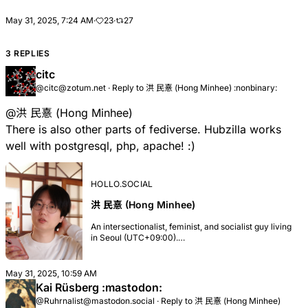
server framework.
May 31, 2025, 7:24 AM
·
23
·
27
3 REPLIES
citc
@citc@zotum.net
·
Reply to
洪 民憙 (Hong Minhee) :nonbinary:
@
洪 民憙 (Hong Minhee)
There is also other parts of fediverse. Hubzilla works
well with postgresql, php, apache! :)
HOLLO.SOCIAL
洪 民憙 (Hong Minhee)
An intersectionalist, feminist, and socialist guy living
in Seoul (UTC+09:00).
@tokolovesme@seoul.earth's spouse. Who's behind
@fedify@hollo.social, @hollo@hollo.social, and
@botkit@hollo.social. Write some free software in
May 31, 2025, 10:59 AM
#TypeScript, #Haskell, #Rust, & #Python.
Kai Rüsberg :mastodon:
They/them. 서울에 사는 交叉女性主義者이자 社會主義
@Ruhrnalist@mastodon.social
·
Reply to
洪 民憙 (Hong Minhee)
者. 金剛兔(@tokolovesme@seoul.earth)의 配偶者.