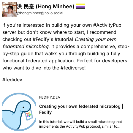
洪 民憙 (Hong Minhee)
@hongminhee@hollo.social
If you're interested in building your own
#
ActivityPub
server but don't know where to start, I recommend
checking out
#
Fedify
's
#
tutorial
Creating your own
federated microblog
. It provides a comprehensive, step-
by-step guide that walks you through building a fully
functional federated application. Perfect for developers
who want to dive into the
#
fediverse
!
#
fedidev
FEDIFY.DEV
Creating your own federated microblog |
Fedify
In this tutorial, we will build a small microblog that
implements the ActivityPub protocol, similar to
Mastodon or Misskey, using Fedify, an ActivityPub