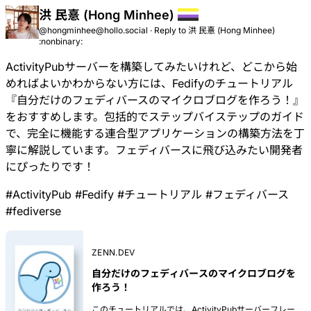
洪 民憙 (Hong Minhee)
@hongminhee@hollo.social
·
Reply to
洪 民憙 (Hong Minhee)
:nonbinary:
ActivityPubサーバーを構築してみたいけれど、どこから始
めればよいかわからない方には、Fedifyのチュートリアル
『
自分だけのフェディバースのマイクロブログを作ろう！
』
をおすすめします。包括的でステップバイステップのガイド
で、完全に機能する連合型アプリケーションの構築方法を丁
寧に解説しています。フェディバースに飛び込みたい開発者
にぴったりです！
#
ActivityPub
#
Fedify
#
チュートリアル
#
フェディバース
#
fediverse
ZENN.DEV
自分だけのフェディバースのマイクロブログを
作ろう！
このチュートリアルでは、ActivityPubサーバーフレー