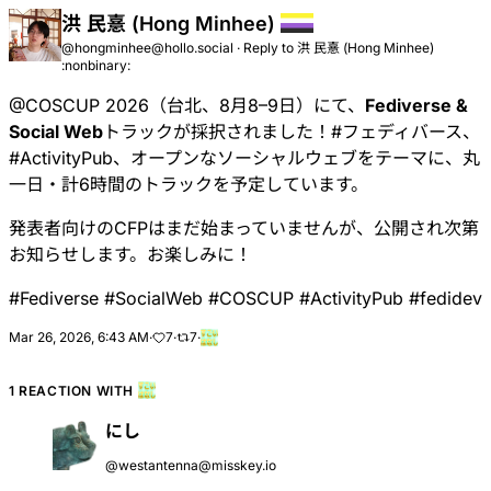
洪 民憙 (Hong Minhee)
@hongminhee@hollo.social
·
Reply to
洪 民憙 (Hong Minhee)
:nonbinary:
@
COSCUP
2026（台北、8月8–9日）にて、
Fediverse &
Social Web
トラックが採択されました！
#
フェディバース
、
#
ActivityPub
、オープンなソーシャルウェブをテーマに、丸
一日・計6時間のトラックを予定しています。
発表者向けのCFPはまだ始まっていませんが、公開され次第
お知らせします。お楽しみに！
#
Fediverse
#
SocialWeb
#
COSCUP
#
ActivityPub
#
fedidev
Mar 26, 2026, 6:43 AM
·
7
·
7
·
1 REACTION WITH
にし
@westantenna@misskey.io