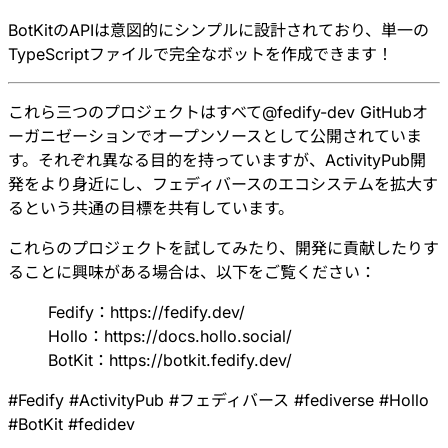
BotKitのAPIは意図的にシンプルに設計されており、単一の
TypeScriptファイルで完全なボットを作成できます！
これら三つのプロジェクトはすべて
@fedify-dev
GitHubオ
ーガニゼーションでオープンソースとして公開されていま
す。それぞれ異なる目的を持っていますが、ActivityPub開
発をより身近にし、フェディバースのエコシステムを拡大す
るという共通の目標を共有しています。
これらのプロジェクトを試してみたり、開発に貢献したりす
ることに興味がある場合は、以下をご覧ください：
Fedify：
https://fedify.dev/
Hollo：
https://docs.hollo.social/
BotKit：
https://botkit.fedify.dev/
#
Fedify
#
ActivityPub
#
フェディバース
#
fediverse
#
Hollo
#
BotKit
#
fedidev