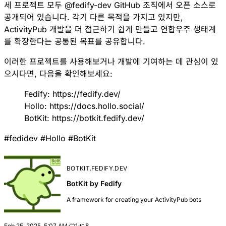
세 프로젝트 모두
@fedify-dev
GitHub 조직에서 오픈 소스로
공개되어 있습니다. 각기 다른 목적을 가지고 있지만,
ActivityPub 개발을 더 접근하기 쉽게 만들고 연합우주 생태계
를 확장한다는 공통된 목표를 공유합니다.
이러한 프로젝트를 사용해보거나 개발에 기여하는 데 관심이 있
으시다면, 다음을 확인해보세요:
Fedify:
https://fedify.dev/
Hollo:
https://docs.hollo.social/
BotKit:
https://botkit.fedify.dev/
#
fedidev
#
Hollo
#
BotKit
BOTKIT.FEDIFY.DEV
BotKit by Fedify
A framework for creating your ActivityPub bots
Feb 25, 2025, 5:07 AM
·
1
·
8