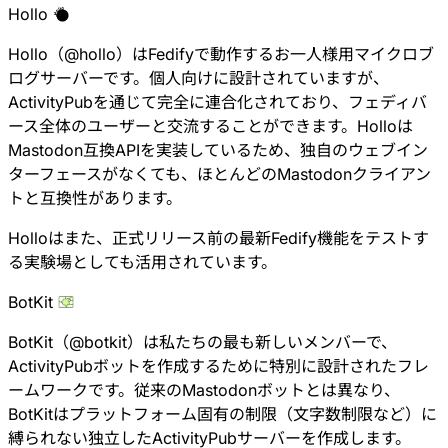
Hollo
Hollo
（
@
hollo
）はFedifyで動作するお一人様用マイクロブ
ログサーバーです。個人向けに設計されていますが、
ActivityPubを通じて完全に連合化されており、フェディバ
ース全体のユーザーと交流することができます。Holloは
Mastodon互換APIを実装しているため、独自のウェブイン
ターフェースがなくても、
ほとんどのMastodonクライアン
トと互換性
があります。
Holloはまた、正式リリース前の最新Fedify機能をテストす
る実験場としても活用されています。
BotKit
BotKit
（
@
botkit
）は私たちの最も新しいメンバーで、
ActivityPubボットを作成するために特別に設計されたフレ
ームワークです。従来のMastodonボットとは異なり、
BotKitはプラットフォーム固有の制限（文字数制限など）に
縛られない独立したActivityPubサーバーを作成します。