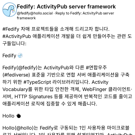
Fedify: ActivityPub server framework
@fedify@hollo.social
·
Reply to
Fedify: ActivityPub server
framework
#
Fedify
자매 프로젝트들을 소개해 드리고자 합니다.
#
ActivityPub
애플리케이션 개발을 더 쉽게 만들어주는 관련 도
구들입니다:
Fedify
Fedify
(
@
fedify
)는 ActivityPub와 다른
#
연합우주
(
#
fediverse
) 표준을 기반으로 연합 서버 애플리케이션을 구축
하기 위한
#
TypeScript
라이브러리입니다.
Activity
Vocabulary를 위한 타입 안전한 객체
, WebFinger 클라이언트·
서버, HTTP Signatures 등를 제공하여 반복적인 코드를 줄이고
애플리케이션 로직에 집중할 수 있게 해줍니다.
Hollo
Hollo
(
@
hollo
)는 Fedify로 구동되는 1인 사용자용 마이크로블