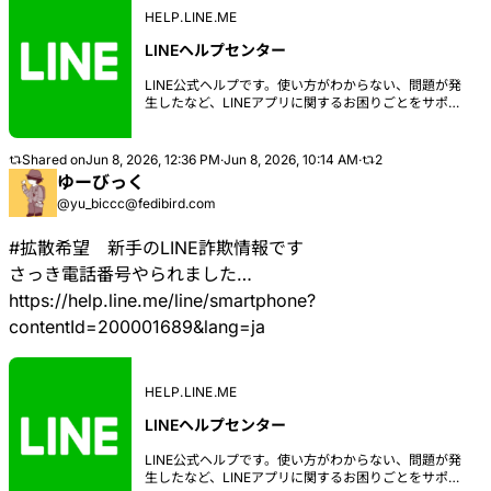
HELP.LINE.ME
LINEヘルプセンター
LINE公式ヘルプです。使い方がわからない、問題が発
生したなど、LINEアプリに関するお困りごとをサポー
トする情報を提供しています。アカウントの引き継ぎ
に関するご案内や通知など各種設定方法なども詳しく
解説。また、お問い合わせ方法も掲載しています。
Shared on
Jun 8, 2026, 12:36 PM
·
Jun 8, 2026, 10:14 AM
·
2
ゆーびっく
@yu_biccc@fedibird.com
#
拡散希望
新手のLINE詐欺情報です
さっき電話番号やられました…
https://
help.line.me/line/smartphone?
c
ontentId=200001689&lang=ja
HELP.LINE.ME
LINEヘルプセンター
LINE公式ヘルプです。使い方がわからない、問題が発
生したなど、LINEアプリに関するお困りごとをサポー