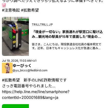
っかり調べたうえできっちり払えるように準備すべきです。
#
注意喚起
#
拡散希望
TRILLTRILL.JP
「現金が一切ない」家族連れが駅窓口に駆け込
み…観光地の駅員が15年で直面した“現金の壁”
| TRILL【トリル】
皆さま、こんにちは。現役鉄道会社社員の福本明文で
す。近年、日本でもキャッシュレス化が急速に進み、
スマートフォンやクレジットカードさえあれば現金を
持たずに生活できる場面が増えました。しかし、一歩
都心を離れたり、特定の施設を利用したりすると、ま
Jul 19, 2026, 11:03 AM
·
1
だまだ現金のみということも少なくないのが日本の現
ゆーびっく
状です。今回は、筆者が駅の現場で実際に直面し、頭
@yu_biccc@fedibird.com
を抱えたエピソードをもとに、キャッシュレス化の過
渡期にある日本で起きている混乱模様をご紹介しま
す。
#
拡散希望
新手のLINE詐欺情報です
さっき電話番号やられました…
https://
help.line.me/line/smartphone?
c
ontentId=200001689&lang=ja