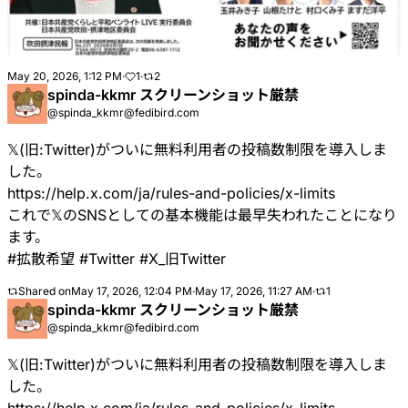
May 20, 2026, 1:12 PM
·
1
·
2
spinda-kkmr スクリーンショット厳禁
@spinda_kkmr@fedibird.com
𝕏(旧:Twitter)がついに無料利用者の投稿数制限を導入しま
した。
https://
help.x.com/ja/rules-and-polici
es/x-limits
これで𝕏のSNSとしての基本機能は最早失われたことになり
ます。
#
拡散希望
#
Twitter
#
X_旧Twitter
Shared on
May 17, 2026, 12:04 PM
·
May 17, 2026, 11:27 AM
·
1
spinda-kkmr スクリーンショット厳禁
@spinda_kkmr@fedibird.com
𝕏(旧:Twitter)がついに無料利用者の投稿数制限を導入しま
した。