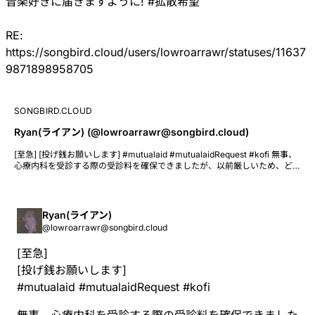
音楽好きに届きますように!
#拡散希望
RE:
https://songbird.cloud/users/lowroarrawr/statuses/11637
9871898958705
SONGBIRD.CLOUD
Ryan(ライアン) (@lowroarrawr@songbird.cloud)
[至急] [投げ銭お願いします] #mutualaid #mutualaidRequest #kofi 無事、
心療内科を受診する際の受診料を確保できましたが、以前厳しいため、どな
たか投げ銭いただけると幸いです…。 SUZURIのシャツ販売はもうすぐで再
開します いずれかでお願いできれば幸いです🙇🏽‍♂️ PayPay(2026年4月24日
まで) https://qr.paypay.ne.jp/p2p01_t4p1cg0KwHfiXYUr PayPal
https://www.paypal.me/Ryanwije Ko-Fi https://ko-fi.com/lowroarrawr
Ryan(ライアン)
Note https://note.com/rawrisrealbro/n/nf91717ebdd39 SUZURI※4月中に
@lowroarrawr@songbird.cloud
販売再開予定 https://suzuri.jp/lowroarrawr 銀行 DMまで
[至急]
[投げ銭お願いします]
#
mutualaid
#
mutualaidRequest
#
kofi