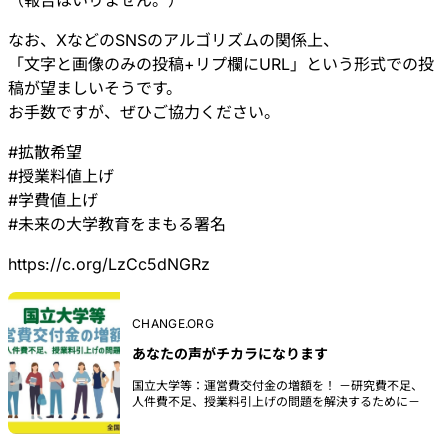
（報告はいりません。）
なお、XなどのSNSのアルゴリズムの関係上、
「文字と画像のみの投稿+リプ欄にURL」という形式での投
稿が望ましいそうです。
お手数ですが、ぜひご協力ください。
#
拡散希望
#
授業料値上げ
#
学費値上げ
#
未来の大学教育をまもる署名
https://
c.org/LzCc5dNGRz
CHANGE.ORG
あなたの声がチカラになります
国立大学等：運営費交付金の増額を！ －研究費不足、
人件費不足、授業料引上げの問題を解決するために－