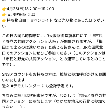
👉4月26(日)18：00～19：00
👉
#
JR吹田駅
北口
👉持ち物自由：
#
ペンライト
など光り物はあったほうがい
い
この日の同じ時間帯に、JR大阪駅御堂筋北口にて「
#
市民
と野党の共同アクション
in大阪」が開催されますが、「梅
田まで出るのは遠いなぁ」と感じる皆さんは、JR吹田駅北
口でのアクションにぜひご参加ください（このアクションは
「市民と野党の共同アクション」との連帯しているとのこと
です）。
SNSアカウントをお持ちの方は、拡散と参加呼びかけをお願
いいたします！
近々
#
デモカレンダー
にも登録予定です。
ちなみに植月は吹田市民ですが、わたしは「市民と野党の共
同アクション」に参加します（なかなか地元の行動に参加で
きない……）。