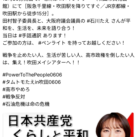
館）にて［阪急千里線・吹田駅を降りてすぐ／JR京都線・
吹田駅から徒歩15分］。
田村智子委員長と、大阪府議会議員の
#
石川たえ
さんが平
和を、生活を、未来を語り合う！
当日は
#
手話通訳
あります！
ご参加の方は、
#
ペンライト
を持ってお越しください！
戦争を止めたい人、生活が苦しい人、高市政権を倒したい人
は、集え！吹田メイシアターへ！！
#
PowerToThePeople0606
#
タムトモたえin吹田0606
#
高市やめろ
#
戦争反対
#
石油危機は命の危機