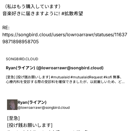
（私はもう購入しています）
音楽好きに届きますように!
#拡散希望
RE:
https://songbird.cloud/users/lowroarrawr/statuses/11637
9871898958705
SONGBIRD.CLOUD
Ryan(ライアン) (@lowroarrawr@songbird.cloud)
[至急] [投げ銭お願いします] #mutualaid #mutualaidRequest #kofi 無事、
心療内科を受診する際の受診料を確保できましたが、以前厳しいため、どな
たか投げ銭いただけると幸いです…。 SUZURIのシャツ販売はもうすぐで再
開します いずれかでお願いできれば幸いです🙇🏽‍♂️ PayPay(2026年4月24日
まで) https://qr.paypay.ne.jp/p2p01_t4p1cg0KwHfiXYUr PayPal
https://www.paypal.me/Ryanwije Ko-Fi https://ko-fi.com/lowroarrawr
Ryan(ライアン)
Note https://note.com/rawrisrealbro/n/nf91717ebdd39 SUZURI※4月中に
@lowroarrawr@songbird.cloud
販売再開予定 https://suzuri.jp/lowroarrawr 銀行 DMまで
[至急]
[投げ銭お願いします]