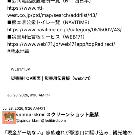
■公衆電話設置場所一覧（NTT西日本）
https://www.
ntt-
west.co.jp/ptd/map/search/
addrlist/43/
■熊本県公衆トイレ一覧（NAVITIME）
https://www.
navitime.co.jp/category/051500
2/43/
■災害用伝言板サービス（WEB171）
https://www.
web171.jp/web171app/topRedirec
t/
#
熊本地震
WEB171.JP
災害時TOP画面 | 災害用伝言板（web171）
Jul 28, 2026, 9:00 AM
·
1
Jul 28, 2026, 9:26 AM
·
1
spinda-kkmr スクリーンショット厳禁
@spinda_kkmr@fedibird.com
「現金が一切ない」家族連れが駅窓口に駆け込み…観光地の