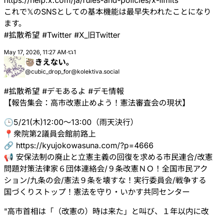
https://
help.x.com/ja/rules-and-polici
es/x-limits
これで𝕏のSNSとしての基本機能は最早失われたことになり
ます。
#
拡散希望
#
Twitter
#
X_旧Twitter
May 17, 2026, 11:27 AM
·
1
🦥きえない。
@cubic_drop_for@kolektiva.social
#
拡散希望
#
デモあるよ
#
デモ情報
【報告集会：高市改憲止めよう！憲法審査会の現状】
🕒5/21(木)12:00～13:00（雨天決行）
📍衆院第2議員会館前路上
🔗
https://
kyujokowasuna.com/?p=4666
📢 安保法制の廃止と立憲主義の回復を求める市民連合/改憲
問題対策法律家６団体連絡会/９条改憲ＮＯ！全国市民アク
ション/九条の会/憲法９条を壊すな！実行委員会/戦争する
国づくりストップ！憲法を守り・いかす共同センター
"高市首相は「（改憲の）時は来た」と叫び、１年以内に改