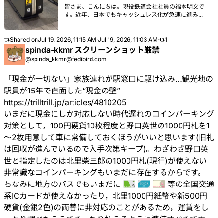
| TRILL【トリル】
皆さま、こんにちは。現役鉄道会社社員の福本明文で
す。近年、日本でもキャッシュレス化が急速に進み、
スマートフォンやクレジットカードさえあれば現金を
持たずに生活できる場面が増えました。しかし、一歩
都心を離れたり、特定の施設を利用したりすると、ま
Shared on
Jul 19, 2026, 11:15 AM
·
Jul 19, 2026, 11:03 AM
·
1
だまだ現金のみということも少なくないのが日本の現
spinda-kkmr スクリーンショット厳禁
状です。今回は、筆者が駅の現場で実際に直面し、頭
@spinda_kkmr@fedibird.com
を抱えたエピソードをもとに、キャッシュレス化の過
渡期にある日本で起きている混乱模様をご紹介しま
す。
「現金が一切ない」家族連れが駅窓口に駆け込み…観光地の
駅員が15年で直面した“現金の壁”
https://
trilltrill.jp/articles/4810205
いまだに現金にしか対応しない時代遅れのコインパーキング
対策として，100円硬貨10枚程度と野口英世の1000円札を1
～2枚用意して車に常備しておくほうがいいと思います(旧札
は回収が進んでいるので入手次第キープ)。わざわざ野口英
世と指定したのは北里柴三郎の1000円札(現行)が使えない
非常識なコインパーキングもいまだに存在するからです。
ちなみに地方のバスでもいまだに
等の全国交通
系ICカードが使えなかったり，北里1000円紙幣や新500円
硬貨(金銀2色)の両替に非対応のことがあるため，運賃をし