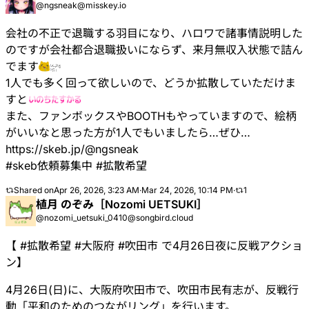
@ngsneak@misskey.io
会社の不正で退職する羽目になり、ハロワで諸事情説明した
のですが会社都合退職扱いにならず、来月無収入状態で詰ん
でます​
1人でも多く回って欲しいので、どうか拡散していただけま
すと
また、ファンボックスやBOOTHもやっていますので、絵柄
がいいなと思った方が1人でもいましたら…ぜひ…
https://skeb.jp/@ngsneak
#skeb依頼募集中
#拡散希望
Shared on
Apr 26, 2026, 3:23 AM
·
Mar 24, 2026, 10:14 PM
·
1
植月 のぞみ［Nozomi UETSUKI］
@nozomi_uetsuki_0410@songbird.cloud
【
#
拡散希望
#
大阪府
#
吹田市
で4月26日夜に反戦アクショ
ン】
4月26日(日)に、大阪府吹田市で、吹田市民有志が、反戦行
動「平和のためのつながリング」を行います。