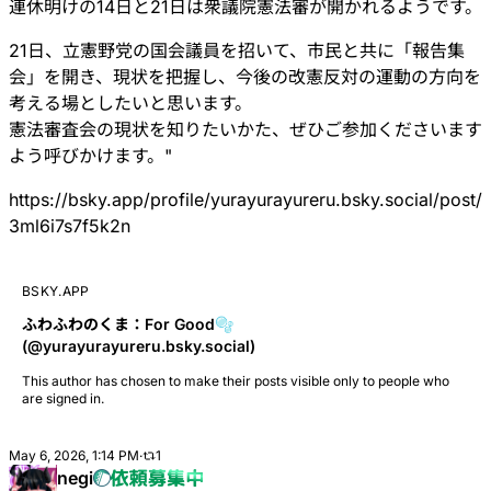
連休明けの14日と21日は衆議院憲法審が開かれるようです。
21日、立憲野党の国会議員を招いて、市民と共に「報告集
会」を開き、現状を把握し、今後の改憲反対の運動の方向を
考える場としたいと思います。
憲法審査会の現状を知りたいかた、ぜひご参加くださいます
よう呼びかけます。"
https://
bsky.app/profile/yurayurayurer
u.bsky.social/post/
3ml6i7s7f5k2n
BSKY.APP
ふわふわのくま：For Good🫧
(@yurayurayureru.bsky.social)
This author has chosen to make their posts visible only to people who
are signed in.
May 6, 2026, 1:14 PM
·
1
negi