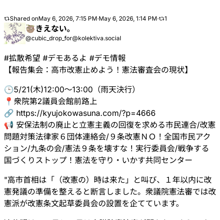
Shared on
May 6, 2026, 7:15 PM
·
May 6, 2026, 1:14 PM
·
1
🦥きえない。
@cubic_drop_for@kolektiva.social
#
拡散希望
#
デモあるよ
#
デモ情報
【報告集会：高市改憲止めよう！憲法審査会の現状】
🕒5/21(木)12:00～13:00（雨天決行）
📍衆院第2議員会館前路上
🔗
https://
kyujokowasuna.com/?p=4666
📢 安保法制の廃止と立憲主義の回復を求める市民連合/改憲
問題対策法律家６団体連絡会/９条改憲ＮＯ！全国市民アク
ション/九条の会/憲法９条を壊すな！実行委員会/戦争する
国づくりストップ！憲法を守り・いかす共同センター
"高市首相は「（改憲の）時は来た」と叫び、１年以内に改
憲発議の準備を整えると断言しました。衆議院憲法審では改
憲派が改憲条文起草委員会の設置を企てています。