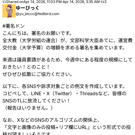
Shared on
Apr 14, 2026, 11:03 PM
·
Apr 14, 2026, 3:35 AM
·
3
ゆーびっく
@yu_biccc@fedibird.com
#
署名ドン
こんにちは。署名のお願いです。
全大教（大学労組の連合）が、文部科学大臣あてに、運営費
交付金（大学予算）の増額を求める署名を集めています。
来週は議員要請があるため、今週中にある程度の規模にして
おきたい！とのこと！
ぜひぜひ拡散にご協力ください。
以下に、各SNSや訴求対象ごとの例文を作成しています。
コピペして、LINE・X（Twitter）・Threadsなど、皆様の
SNSのTLに放流してください！
（報告はいりません。）
なお、XなどのSNSのアルゴリズムの関係上、
「文字と画像のみの投稿+リプ欄にURL」という形式での投
稿が望ましいそうです。