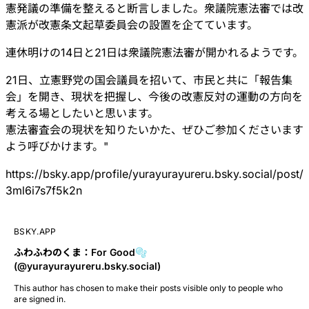
憲発議の準備を整えると断言しました。衆議院憲法審では改
憲派が改憲条文起草委員会の設置を企てています。
連休明けの14日と21日は衆議院憲法審が開かれるようです。
21日、立憲野党の国会議員を招いて、市民と共に「報告集
会」を開き、現状を把握し、今後の改憲反対の運動の方向を
考える場としたいと思います。
憲法審査会の現状を知りたいかた、ぜひご参加くださいます
よう呼びかけます。"
https://
bsky.app/profile/yurayurayurer
u.bsky.social/post/
3ml6i7s7f5k2n
BSKY.APP
ふわふわのくま：For Good🫧
(@yurayurayureru.bsky.social)
This author has chosen to make their posts visible only to people who
are signed in.