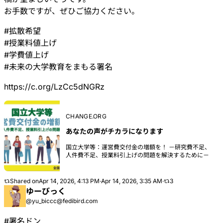
お手数ですが、ぜひご協力ください。
#
拡散希望
#
授業料値上げ
#
学費値上げ
#
未来の大学教育をまもる署名
https://
c.org/LzCc5dNGRz
CHANGE.ORG
あなたの声がチカラになります
国立大学等：運営費交付金の増額を！ －研究費不足、
人件費不足、授業料引上げの問題を解決するために－
Shared on
Apr 14, 2026, 4:13 PM
·
Apr 14, 2026, 3:35 AM
·
3
ゆーびっく
@yu_biccc@fedibird.com
#
署名ドン