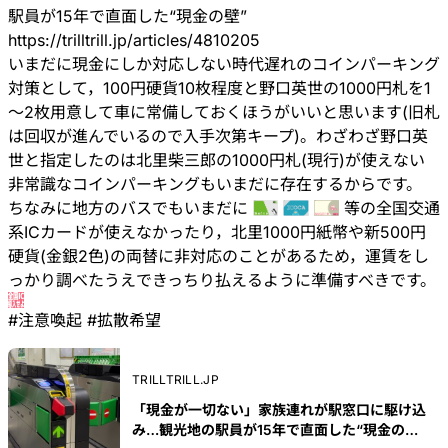
駅員が15年で直面した“現金の壁”
https://
trilltrill.jp/articles/4810205
いまだに現金にしか対応しない時代遅れのコインパーキング
対策として，100円硬貨10枚程度と野口英世の1000円札を1
～2枚用意して車に常備しておくほうがいいと思います(旧札
は回収が進んでいるので入手次第キープ)。わざわざ野口英
世と指定したのは北里柴三郎の1000円札(現行)が使えない
非常識なコインパーキングもいまだに存在するからです。
ちなみに地方のバスでもいまだに
等の全国交通
系ICカードが使えなかったり，北里1000円紙幣や新500円
硬貨(金銀2色)の両替に非対応のことがあるため，運賃をし
っかり調べたうえできっちり払えるように準備すべきです。
#
注意喚起
#
拡散希望
TRILLTRILL.JP
「現金が一切ない」家族連れが駅窓口に駆け込
み…観光地の駅員が15年で直面した“現金の壁”