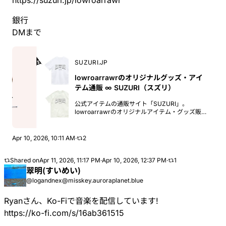
https://
suzuri.jp/lowroarrawr
銀行
DMまで
SUZURI.JP
lowroarrawrのオリジナルグッズ・アイ
テム通販 ∞ SUZURI（スズリ）
公式アイテムの通販サイト「SUZURI」。
lowroarrawrのオリジナルアイテム・グッズ販売
中。オリジナルアイテム・グッズを在庫無しで1
つから手軽に作成・販売できるサイト、
SUZURI（スズリ）。自分だけのTシャツやスマ
Apr 10, 2026, 10:11 AM
·
2
ホケースなどを簡単につくることができます。
Shared on
Apr 11, 2026, 11:17 PM
·
Apr 10, 2026, 12:37 PM
·
1
翠明(すいめい)
@logandnex@misskey.auroraplanet.blue
Ryanさん、Ko-Fiで音楽を配信しています!
https://ko-fi.com/s/16ab361515