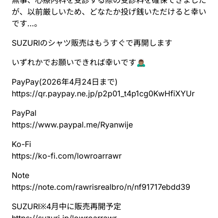
無事、心療内科を受診する際の受診料を確保できました
が、以前厳しいため、どなたか投げ銭いただけると幸い
です…。
SUZURIのシャツ販売はもうすぐで再開します
いずれかでお願いできれば幸いです🙇🏽‍♂️
PayPay(2026年4月24日まで)
https://
qr.paypay.ne.jp/p2p01_t4p1cg0K
wHfiXYUr
PayPal
https://www.
paypal.me/Ryanwije
Ko-Fi
https://
ko-fi.com/lowroarrawr
Note
https://
note.com/rawrisrealbro/n/nf917
17ebdd39
SUZURI※4月中に販売再開予定