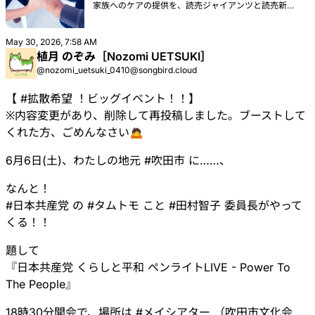
家族へのケアの提供を、読売ジャイアンツと読売新聞
に求めます。
May 30, 2026, 7:58 AM
植月 のぞみ［Nozomi UETSUKI］
@nozomi_uetsuki_0410@songbird.cloud
【
#
拡散希望
！ビッグイベント！！】
※内容変更があり、削除して再投稿しました。ブーストして
くれた方、ごめんなさい🙇
6月6日(土)、わたしの地元
#
吹田市
に……、
なんと！
#
日本共産党
の
#
タムトモ
こと
#
田村智子
委員長がやって
くる！！
題して
『日本共産党 くらしと平和 ペンライトLIVE - Power To
The People』
18時30分開会で、場所は
#
メイシアター
（吹田市文化会