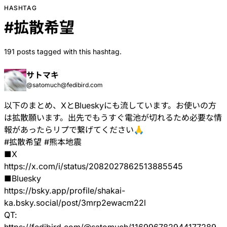
HASHTAG
#
拡散希望
191 posts tagged with this hashtag.
サトマキ
@satomuch@fedibird.com
以下のまとめ、XとBlueskyにも流しています。お使いの方
は拡散願います。出先でもうすぐ電池が切れるため必要な情
報があったらリプで繋げてください🙏
#
拡散希望
#
熊本地震
■X
https://
x.com/i/status/208202786251388
5545
■Bluesky
https://
bsky.app/profile/shakai-
ka.bsk
y.social/post/3mrp2ewacm22l
QT: