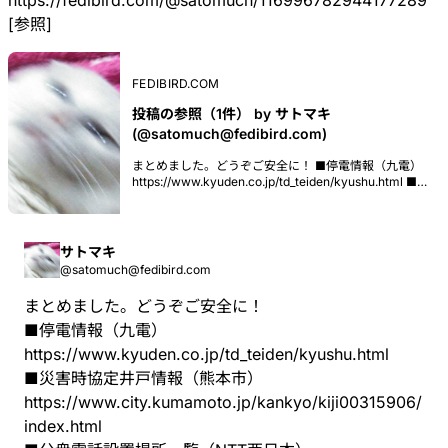
https://
fedibird.com/@satomuch/1169967
82944177289
[参照]
FEDIBIRD.COM
投稿の参照（1件） by サトマキ
(@satomuch@fedibird.com)
まとめました。どうぞご安全に！ ■停電情報（九電）
https://www.kyuden.co.jp/td_teiden/kyushu.html ■
災害時協定井戸情報（熊本市）
https://www.city.kumamoto.jp/kankyo/kiji00315906/ind
■公衆電話設置場所一覧（NTT西日本）
https://www.ntt-
サトマキ
west.co.jp/ptd/map/search/addrlist/43/ ■熊本県公衆
@satomuch@fedibird.com
トイレ一覧（NAVITIME）
https://www.navitime.co.jp/category/0515002/43/ ■
まとめました。どうぞご安全に！
災害用伝言板サービス（WEB171）
https://www.web171.jp/web171app/topRedirect/ #熊
■停電情報（九電）
本地震
https://www.
kyuden.co.jp/td_teiden/kyushu.
html
■災害時協定井戸情報（熊本市）
https://www.
city.kumamoto.jp/kankyo/kiji00
315906/
index.html