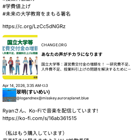
#
学費値上げ
#
未来の大学教育をまもる署名
https://
c.org/LzCc5dNGRz
CHANGE.ORG
あなたの声がチカラになります
国立大学等：運営費交付金の増額を！ －研究費不足、
人件費不足、授業料引上げの問題を解決するために－
Apr 14, 2026, 3:35 AM
·
3
翠明(すいめい)
@logandnex@misskey.auroraplanet.blue
Ryanさん、Ko-Fiで音楽を配信しています!
https://ko-fi.com/s/16ab361515
（私はもう購入しています）