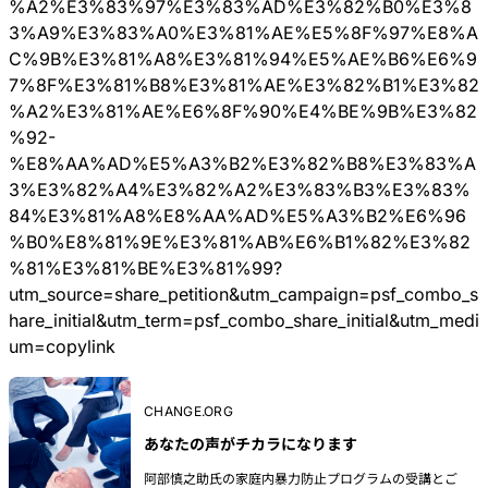
%A2%E3%83%97%E3%83%AD%E3%82%B0%E3%8
3%A9%E3%83%A0%E3%81%AE%E5%8F%97%E8%A
C%9B%E3%81%A8%E3%81%94%E5%AE%B6%E6%9
7%8F%E3%81%B8%E3%81%AE%E3%82%B1%E3%82
%A2%E3%81%AE%E6%8F%90%E4%BE%9B%E3%82
%92-
%E8%AA%AD%E5%A3%B2%E3%82%B8%E3%83%A
3%E3%82%A4%E3%82%A2%E3%83%B3%E3%83%
84%E3%81%A8%E8%AA%AD%E5%A3%B2%E6%96
%B0%E8%81%9E%E3%81%AB%E6%B1%82%E3%82
%81%E3%81%BE%E3%81%99?
utm_source=share_petition&utm_campaign=psf_combo_s
hare_initial&utm_term=psf_combo_share_initial&utm_medi
um=copylink
CHANGE.ORG
あなたの声がチカラになります
阿部慎之助氏の家庭内暴力防止プログラムの受講とご