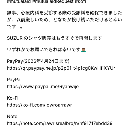
#
mutualaid
#
mutualaidRequest
#
kofi
無事、心療内科を受診する際の受診料を確保できました
が、以前厳しいため、どなたか投げ銭いただけると幸い
です…。
SUZURIのシャツ販売はもうすぐで再開します
いずれかでお願いできれば幸いです🙇🏽‍♂️
PayPay(2026年4月24日まで)
https://
qr.paypay.ne.jp/p2p01_t4p1cg0K
wHfiXYUr
PayPal
https://www.
paypal.me/Ryanwije
Ko-Fi
https://
ko-fi.com/lowroarrawr
Note
https://
note.com/rawrisrealbro/n/nf917
17ebdd39