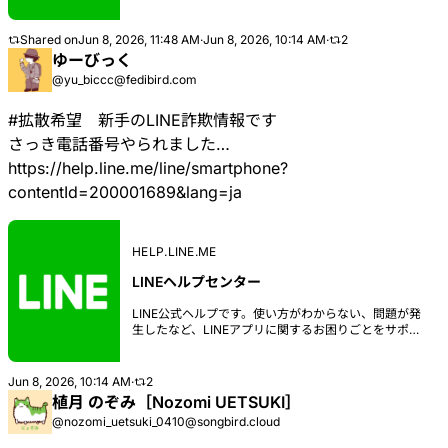
トする情報を提供しています。アカウントの引き継ぎ
に関するご案内や通知など各種設定方法なども詳しく
解説。また、お問い合わせ方法も掲載しています。
Shared on
Jun 8, 2026, 11:48 AM
·
Jun 8, 2026, 10:14 AM
·
2
ゆーびっく
@yu_biccc@fedibird.com
#
拡散希望
新手のLINE詐欺情報です
さっき電話番号やられました…
https://
help.line.me/line/smartphone?
c
ontentId=200001689&lang=ja
HELP.LINE.ME
LINEヘルプセンター
LINE公式ヘルプです。使い方がわからない、問題が発
生したなど、LINEアプリに関するお困りごとをサポー
トする情報を提供しています。アカウントの引き継ぎ
に関するご案内や通知など各種設定方法なども詳しく
解説。また、お問い合わせ方法も掲載しています。
Jun 8, 2026, 10:14 AM
·
2
植月 のぞみ［Nozomi UETSUKI］
@nozomi_uetsuki_0410@songbird.cloud