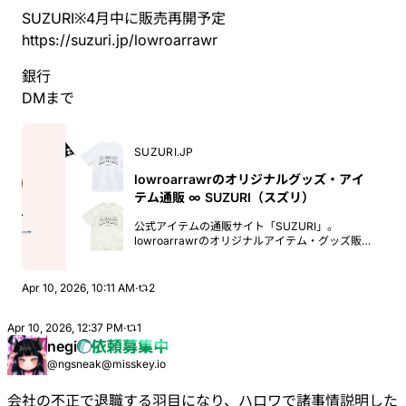
SUZURI※4月中に販売再開予定
https://
suzuri.jp/lowroarrawr
銀行
DMまで
SUZURI.JP
lowroarrawrのオリジナルグッズ・アイ
テム通販 ∞ SUZURI（スズリ）
公式アイテムの通販サイト「SUZURI」。
lowroarrawrのオリジナルアイテム・グッズ販売
中。オリジナルアイテム・グッズを在庫無しで1
つから手軽に作成・販売できるサイト、
SUZURI（スズリ）。自分だけのTシャツやスマ
Apr 10, 2026, 10:11 AM
·
2
ホケースなどを簡単につくることができます。
Apr 10, 2026, 12:37 PM
·
1
negi
@ngsneak@misskey.io
会社の不正で退職する羽目になり、ハロワで諸事情説明した