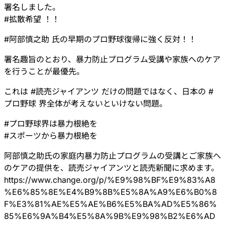
署名しました。
#
拡散希望
！！
#
阿部慎之助
氏の早期のプロ野球復帰に強く反対！！
署名趣旨のとおり、暴力防止プログラム受講や家族へのケア
を行うことが最優先。
これは
#
読売ジャイアンツ
だけの問題ではなく、日本の
#
プロ野球
界全体が考えないといけない問題。
#
プロ野球界は暴力根絶を
#
スポーツから暴力根絶を
阿部慎之助氏の家庭内暴力防止プログラムの受講とご家族へ
のケアの提供を、読売ジャイアンツと読売新聞に求めます。
https://www.
change.org/p/%E9%98%BF%E9%83%A
8
%E6%85%8E%E4%B9%8B%E5%8A%A9%E6%B0%8
F%E3%81%AE%E5%AE%B6%E5%BA%AD%E5%86%
85%E6%9A%B4%E5%8A%9B%E9%98%B2%E6%AD