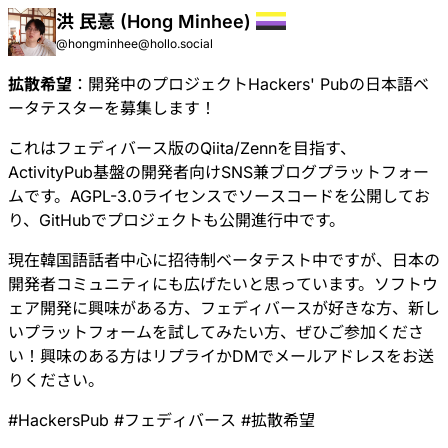
洪 民憙 (Hong Minhee)
@hongminhee@hollo.social
拡散希望
：開発中のプロジェクト
Hackers' Pub
の日本語ベ
ータテスターを募集します！
これはフェディバース版のQiita/Zennを目指す、
ActivityPub基盤の開発者向けSNS兼ブログプラットフォー
ムです。AGPL-3.0ライセンスでソースコードを公開してお
り、
GitHub
でプロジェクトも公開進行中です。
現在韓国語話者中心に招待制ベータテスト中ですが、日本の
開発者コミュニティにも広げたいと思っています。ソフトウ
ェア開発に興味がある方、フェディバースが好きな方、新し
いプラットフォームを試してみたい方、ぜひご参加くださ
い！興味のある方はリプライかDMでメールアドレスをお送
りください。
#
HackersPub
#
フェディバース
#
拡散希望