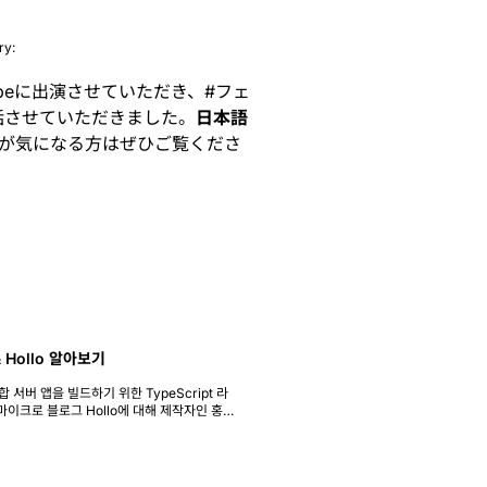
ry:
beに出演させていただき、
#
フェ
話させていただきました。
日本語
話などが気になる方はぜひご覧くださ
 Hollo 알아보기
 서버 앱을 빌드하기 위한 TypeScript 라
마이크로 블로그 Hollo에 대해 제작자인 홍민
..