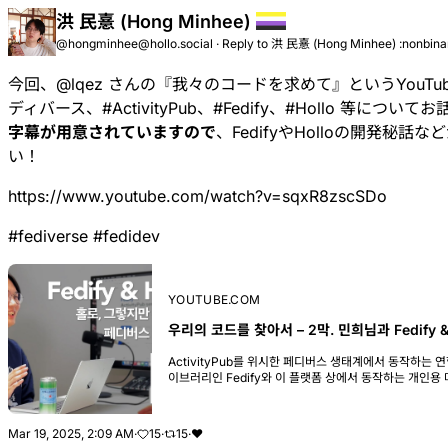
洪 民憙 (Hong Minhee)
@hongminhee@hollo.social
·
Reply to
洪 民憙 (Hong Minhee) :nonbina
今回、
@
lqez
さんの『我々のコードを求めて』というYouTu
ディバース
、
#
ActivityPub
、
#
Fedify
、
#
Hollo
等についてお
字幕が用意されていますので
、FedifyやHolloの開発秘
い！
https://www.youtube.com/watch?v=sqxR8zscSDo
#
fediverse
#
fedidev
YOUTUBE.COM
우리의 코드를 찾아서 – 2막. 민희님과 Fedify &
ActivityPub를 위시한 페디버스 생태계에서 동작하는 연합
이브러리인 Fedify와 이 플랫폼 상에서 동작하는 개인용 
희님과 함께 알아보았습니다.– 페디파이 홈페이지: https://.
Mar 19, 2025, 2:09 AM
·
15
·
15
·
❤