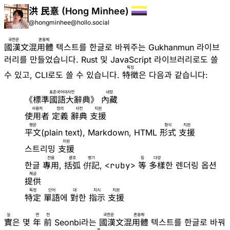
洪 民憙 (Hong Minhee)
@hongminhee@hollo.social
국한문 혼용체
國漢文混用體
텍스트를 한글로 바꿔주는
Gukhanmun
라이브
러리를 만들었습니다.
Rust
및
JavaScript
라이브러리로도 쓸
특징
수 있고,
CLI
로도 쓸 수 있습니다.
特徵
은 다음과 같습니다:
표준국어대사전
내장
《
標準國語大辭典
》
內藏
사용자
정의
사전
지원
使用者
定義
辭典
支援
평문
형식
지원
平文
(plain text),
Markdown
,
HTML
形式
支援
지원
스트리밍
支援
전용
괄호
병기
등
다양
한글
專用
,
括弧
倂記
,
<ruby>
等
多樣
한 렌더링 옵션
제공
提供
특정
단어
대
지시
지원
特定
單語
에
對
한
指示
支援
실
연
전
국한문 혼용체
實
은 몇
年
前
Seonbi
라는
國漢文混用體
텍스트를 한글로 바꿔