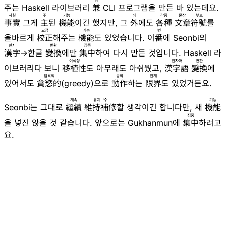
겸
주는 Haskell 라이브러리
兼
CLI 프로그램을 만든 바 있는데요.
사실
주
기능
외
각종
문장 부호
事實
그게
主
된
機能
이긴 했지만, 그
外
에도
各種
文章符號
를
교정
기능
번
올바르게
校正
해주는
機能
도 있었습니다. 이
番
에 Seonbi의
한자
변환
집중
漢字
→한글
變換
에만
集中
하여 다시 만든 것입니다. Haskell 라
이식성
한자어
변환
이브러리다 보니
移植性
도 아무래도 아쉬웠고,
漢字語
變換
에
탐욕적
동작
한계
있어서도
貪慾的
(greedy)으로
動作
하는
限界
도 있었거든요.
계속
유지보수
기능
Seonbi는 그대로
繼續
維持補修
할 생각이긴 합니다만, 새
機能
집중
을 넣진 않을 것 같습니다. 앞으로는 Gukhanmun에
集中
하려고
요.