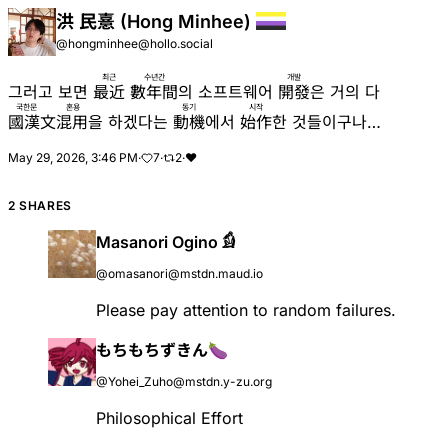
洪 民憙 (Hong Minhee)
@hongminhee@hollo.social
최근
수년간
개발
그러고 보면
最近
數年間
의 소프트웨어
開發
은 거의 다
국한문 혼용
동기
시작
國漢文混用
을 하겠다는
動機
에서
始作
한 것들이구나…
May 29, 2026, 3:46 PM
·
7
·
2
·
❤️
2 SHARES
Masanori Ogino 𓀁
@omasanori@mstdn.maud.io
Please pay attention to random failures.
もちもちずきん🍆
@Yohei_Zuho@mstdn.y-zu.org
Philosophical Effort