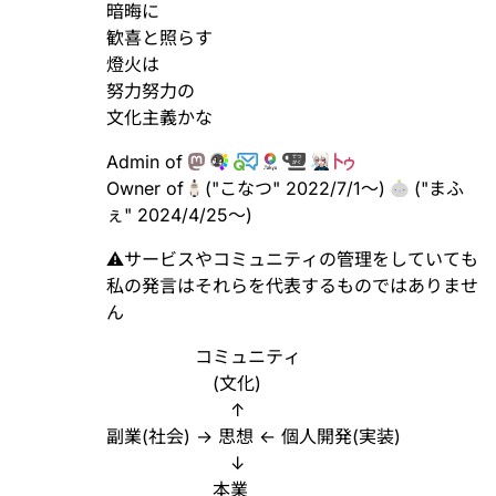
暗晦に
歓喜と照らす
燈火は
努力努力の
文化主義かな
Admin of
Owner of
("こなつ" 2022/7/1〜)
("まふ
ぇ" 2024/4/25〜)
⚠サービスやコミュニティの管理をしていても
私の発言はそれらを代表するものではありませ
ん
コミュニティ
(文化)
↑
副業(社会) → 思想 ← 個人開発(実装)
↓
本業