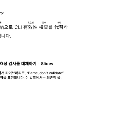
ry:
론
유효성
검사
대체
論
으로 CLI
有效性
檢査
를
代替
하
니다.
 유효성 검사를 대체하기 - Slidev
 라이브러리로, “Parse, don't validate”
제약을 표현합니다. 이 발표에서는 의존적 옵
턴을 통해 Optique의 접근 방식을 소개합니