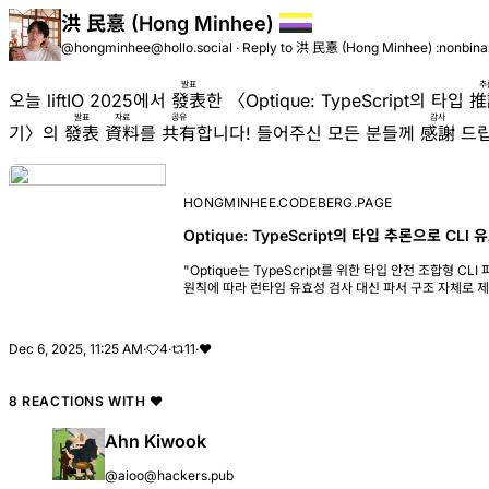
洪 民憙 (Hong Minhee)
@hongminhee@hollo.social
·
Reply to
洪 民憙 (Hong Minhee) :nonbina
발표
추
오늘 liftIO 2025에서
發表
한 〈
Optique: TypeScript의 타입
推
발표
자료
공유
감사
기
〉의
發表
資料
를
共有
합니다! 들어주신 모든 분들께
感謝
드립
HONGMINHEE.CODEBERG.PAGE
Optique: TypeScript의 타입 추론으로 CLI
"Optique는 TypeScript를 위한 타입 안전 조합형 CLI 파서
원칙에 따라 런타임 유효성 검사 대신 파서 구조 자체로 
션, 상호 배타적 옵션, 태그된 공용체라는 세 가지 핵심 패
다."
Dec 6, 2025, 11:25 AM
·
4
·
11
·
❤️
8 REACTIONS WITH
❤️
Ahn Kiwook
@aioo@hackers.pub