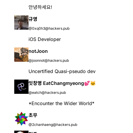
안녕하세요!
규영
@0xq0h3@hackers.pub
iOS Developer
notJoon
@joonnot@hackers.pub
Uncertified Quasi-pseudo dev
잇창명 EatChangmyeong💕🐱
@eatch@hackers.pub
*Encounter the Wider World*
초무
@2chanhaeng@hackers.pub