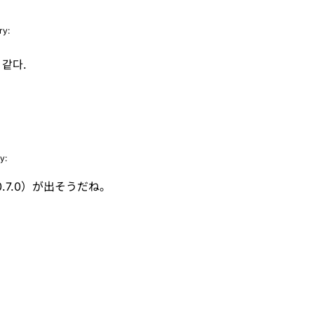
ry:
 같다.
y:
.7.0）が出そうだね。