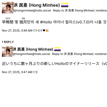
洪 民憙 (Hong Minhee)
@hongminhee@hollo.social
·
Reply to
洪 民憙 (Hong Minhee) :nonbina
조만간
개월
早晩間
몇
個月
만의 새
#
Hollo
마이너 릴리스(v0.7.0)이 나올 것
Nov 27, 2025, 3:46 AM
·
1
·
1
·
❤️
🎉
1 REPLY
洪 民憙 (Hong Minhee)
@hongminhee@hollo.social
·
Reply to
洪 民憙 (Hong Minhee) :nonbinar
近いうちに数ヶ月ぶりの新しいHolloのマイナーリリース（v0
Nov 27, 2025, 3:47 AM
·
2