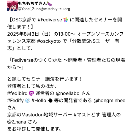
&hellip;
もちもちずきん🍆
@Yohei_Zuho@mstdn.y-zu.org
【OSC京都で
#
Fediverse
に関連したセミナーを開
催します！】
2025年8月3日（日）の13:00〜 オープンソースカンフ
ァレンス京都
#
osckyoto
で「分散型SNSユーザー有
志」として、
「Fediverseのつくりかた 〜開発者・管理者たちの現場
から〜」
と題してセミナー講演を行います！
登壇者として私のほか、
#
fedibird
運営者の
@
noellabo
さん
#
Fedify
#
Hollo
等の開発者である
@
hongminhee
さん
京都のMastodon地域サーバー
#
マストどす
管理人の
@
7_nana
さん
をお呼びして開催します。