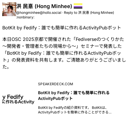
洪 民憙 (Hong Minhee)
@hongminhee@hollo.social
·
Reply to
洪 民憙 (Hong Minhee)
:nonbinary:
BotKit by Fedify：誰でも簡単に作れるActivityPubボット
本日
OSC 2025京都
で開催された「
Fediverseのつくりかた
〜開発者・管理者たちの現場から〜
」セミナーで発表した
「
BotKit by Fedify：誰でも簡単に作れるActivityPubボッ
ト
」の発表資料を共有します。ご清聴ありがとうございまし
た。
SPEAKERDECK.COM
BotKit by Fedify：誰でも簡単に作れる
ActivityPubボット
BotKit by Fedifyの紹介資料です。 BotKitは、
ActivityPubボットを簡単に作ることができる
TypeScriptフレームワークです。従来のMastodon・
Misskey APIを使ったボットとは異なり、ActivityPub
を直接実装する独立型ボットを数行のコードで作成