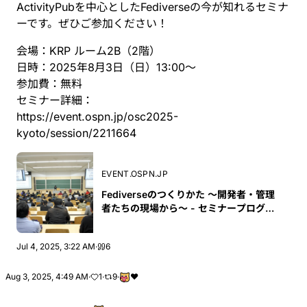
ActivityPubを中心としたFediverseの今が知れるセミナ
ーです。ぜひご参加ください！
会場：KRP ルーム2B（2階）
日時：2025年8月3日（日）13:00〜
参加費：無料
セミナー詳細：
https://
event.ospn.jp/osc2025-
kyoto/se
ssion/2211664
EVENT.OSPN.JP
Fediverseのつくりかた 〜開発者・管理
者たちの現場から〜 - セミナープログラ
ム - オープンソースカンファレンス2025
Kyoto
Jul 4, 2025, 3:22 AM
·
6
Aug 3, 2025, 4:49 AM
·
1
·
9
·
❤️