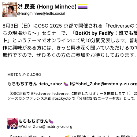
洪 民憙 (Hong Minhee)
@hongminhee@hollo.social
8月3日（日）に
OSC 2025 京都
で開催される「
Fediver
ちの現場から〜
」セミナーで、「
BotKit by Fedify：誰で
ト
」というテーマでオンラインにて約10分間発表します。普
作に興味がある方には、きっと興味深く聞いていただけるの
無料ですので、ぜひ多くの方のご参加をお待ちしております
MSTDN.Y-ZU.ORG
もちもちずきん :teto_zuho: 🍆 (@Yohei_Zuho@mstdn.y-zu.org
【OSC京都で #Fediverse :fediverse: に関連したセミナーを開催します！】
ソースカンファレンス京都 #osckyoto で「分散型SNSユーザー有志」として、 「Fediverseのつくりかた 〜開発者
管理者たちの現場から〜」 と題してセミナー講演を行います！ 登壇者として私のほか、 #fedibird :fedibird1: 運営者の
@noellabo@fedibird.com さん #Fedify :fedify: #Hollo :hollo: 等の開発者で
都のMastodon地域サーバー #マストどす 管理人の @7_nana@mastodos.
ActivityPubを中心としたFediverseの今が知れるセミナーです。ぜひご参加ください！ 会場：KRP ルー
もちもちずきん🍆
日時：2025年8月3日（日）13:00〜 参加費：無料 セミナー詳細： https://event.os
@Yohei_Zuho@mstdn.y-zu.org
kyoto/session/2211664