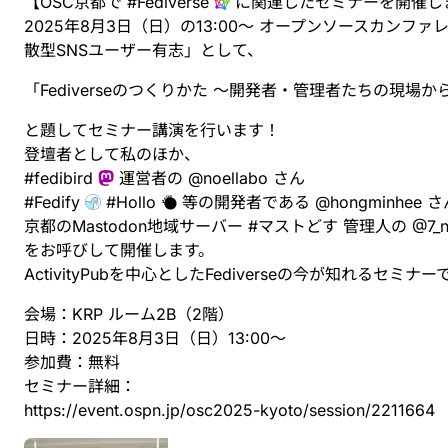
【OSC京都で
#
Fediverse
に関連したセミナーを開催し
2025年8月3日（日）の13:00〜 オープンソースカンフ
散型SNSユーザー有志」として、
「Fediverseのつくりかた 〜開発者・管理者たちの現場か
と題してセミナー講演を行います！
登壇者として私のほか、
#
fedibird
運営者の
@
noellabo
さん
#
Fedify
#
Hollo
等の開発者である
@
hongminhee
さ
京都のMastodon地域サーバー
#
マストどす
管理人の
@
7_
をお呼びして開催します。
ActivityPubを中心としたFediverseの今が知れるセ
会場：KRP ルーム2B（2階）
日時：2025年8月3日（日）13:00〜
参加費：無料
セミナー詳細：
https://
event.ospn.jp/osc2025-kyoto/se
ssion/2211664