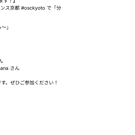
ます！】
ァレンス京都
#
osckyoto
で「分
ら〜」
ん
nana
さん
ミナーです。ぜひご参加ください！