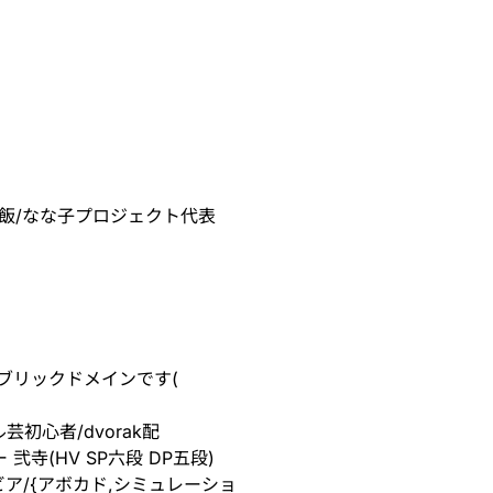
ルダー飯/なな子プロジェクト代表
パブリックドメインです(
ェル芸初心者/dvorak配
音ゲー 弐寺(HV SP六段 DP五段)
トビア/{アボカド,シミュレーショ