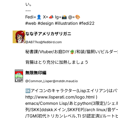
い。
---
Fedi=👤 X=📣 Ig=📸 @=🎨
#
web
#
design
#
illustration
#
fedi22
なな子アメリカザリガニ
@AB77ko@fedibird.com
秘書課/Vtuber/お庭DIY🪴/和装/猫飼い/ビ
背腸はとり充分に加熱しましょう
無限無印編
@Common_Lisper@mstdn.maud.io
🆗アイコンのキャラクター(Lispエイリアン)は
http://www.
lisperati.com/logo.html
)
emacs/Common Lisp/あとpython(3限定)/シ
列/SKK(ddskkメイン,SKKFEP)/arch linux/
/TGM(初代トリカンレベル,TI S1認定済)/ルー