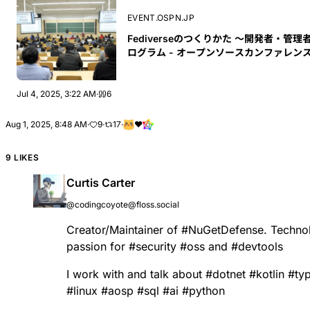
EVENT.OSPN.JP
Fediverseのつくりかた 〜開発者・管
ログラム - オープンソースカンファレンス20
Jul 4, 2025, 3:22 AM
·
6
Aug 1, 2025, 8:48 AM
·
9
·
17
·
❤
9 LIKES
Curtis Carter
@codingcoyote@floss.social
Creator/Maintainer of
#
NuGetDefense
. Techno
passion for
#
security
#
oss
and
#
devtools
I work with and talk about
#
dotnet
#
kotlin
#
ty
#
linux
#
aosp
#
sql
#
ai
#
python