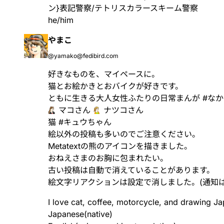
ン}表記警察/テトリスカラースキーム警察
he/him
やまこ
@yamako@fedibird.com
好きなものを、マイペースに。
猫とお絵かきとおバイクが好きです。
ともに生きる大人女性ふたりの日常まんが
#
なか
マコさん
ナツコさん
猫
#
キュウちゃん
絵以外の投稿も多いのでご注意ください。
Metatextの熊のアイコンを描きました。
おねえさまのお胸に包まれたい。
古い投稿は自動で消えていることがあります。
絵文字リアクションは設定で消しました。(通知は
I love cat, coffee, motorcycle, and drawing J
Japanese(native)