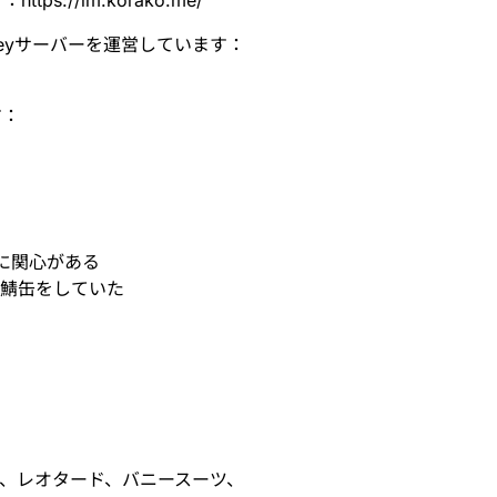
す：
https://
lm.korako.me/
keyサーバーを運営しています：
す：
に関心がある
net の鯖缶をしていた
、レオタード、バニースーツ、