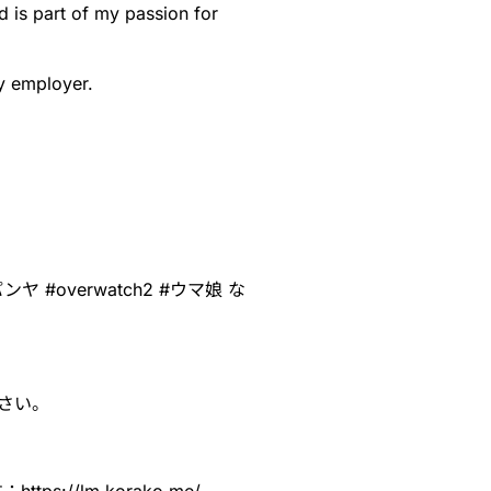
nd is part of my passion for
y employer.
パンヤ
#
overwatch2
#
ウマ娘
な
さい。