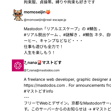
拘束服、貞操帯。縛りや拘束も好きです
momoseijin🍑
@momoseijin@real-escape.jp
Mastodon「リアルエスケープ」の
#
鯖缶
。
#
リアル脱出ゲーム
、#謎解き 、#鯖缶 ネタ、
ーヒー、キャンプなどなど・・・
仕事も遊びも全力で！
人生を楽しもう！
7_nana🎴マストどす
@7_nana@mastodos.com
A freelance web developer, graphic designer 
https://
mastodos.com
. For announcements fro
#
マストどすinfo
---
フリーでWebとデザイン。京都なMastodon
す。このサーバーからのお知らせは →
#
マストどす