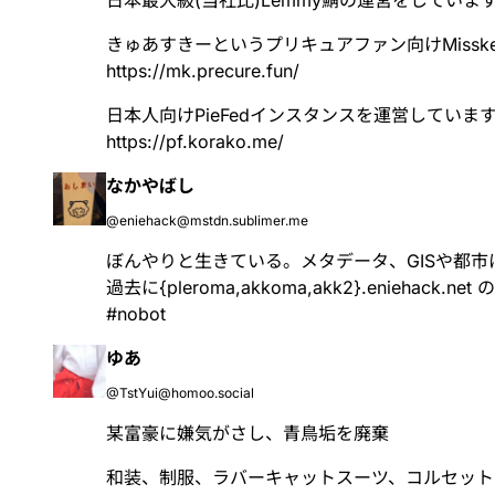
日本最大級(当社比)Lemmy鯖の運営をしていま
きゅあすきーというプリキュアファン向けMiss
https://
mk.precure.fun/
日本人向けPieFedインスタンスを運営していま
https://
pf.korako.me/
なかやばし
@eniehack@mstdn.sublimer.me
ぼんやりと生きている。メタデータ、GISや都市
過去に{pleroma,akkoma,akk2}.eniehack.
#
nobot
ゆあ
@TstYui@homoo.social
某富豪に嫌気がさし、青鳥垢を廃棄
和装、制服、ラバーキャットスーツ、コルセット