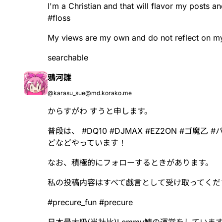
I'm a Christian and that will flavor my posts a
#
floss
My views are my own and do not reflect on m
searchable
鴉河雛
@karasu_sue@md.korako.me
からすがわ すうと申します。
普段は、
#
DQ10
#
DJMAX
#
EZ2ON
#
ゴ魔乙
#
どなどやっています！
なお、積極的にフォローするときがあります。
私の投稿内容はすべて戯言として受け取ってくだ
#
precure_fun
#
precure