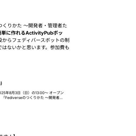
seのつくりかた 〜開発者・管理者た
も簡単に作れるActivityPubボッ
段からフェディバースボットの制
ではないかと思います。参加費も
。
)
 2025年8月3日（日）の13:00〜 オープン
・
ある @hongminhee@hollo.social さん 京
com さん をお呼びして開催します。
ム2B（2階）
pn.jp/osc2025-