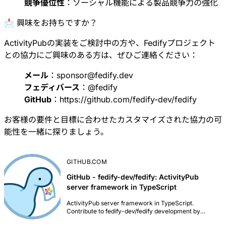
競争優位性
：ソーシャル機能による製品競争力の強化
📩 興味をお持ちですか？
ActivityPubの実装をご検討中の方や、Fedifyプロジェクト
との協力にご興味のある方は、ぜひご連絡ください：
メール
：
sponsor@fedify.dev
フェディバース
：
@
fedify
GitHub
：
https://github.com/fedify-dev/fedify
お客様の要件と目標に合わせたカスタマイズされた協力の可
能性を一緒に探りましょう。
GITHUB.COM
GitHub - fedify-dev/fedify: ActivityPub
server framework in TypeScript
ActivityPub server framework in TypeScript.
Contribute to fedify-dev/fedify development by
creating an account on GitHub.