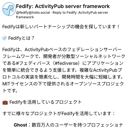
Fedify: ActivityPub server framework
@fedify@hollo.social
·
Reply to
Fedify: ActivityPub server
framework
Fedifyは新しいパートナーシップの機会を探しています！
Fedifyとは？
Fedifyは、ActivityPubベースのフェデレーションサーバー
フレームワークで、開発者が分散型ソーシャルネットワーク
である
#
フェディバース
（
#
fediverse
）にアプリケーション
を簡単に統合できるよう支援します。複雑なActivityPubプ
ロトコルの実装を簡素化し、開発時間を大幅に短縮します。
MITライセンスの下で提供されるオープンソースプロジェク
トです。
💼 Fedifyを活用しているプロジェクト
すでに様々なプロジェクトがFedifyを活用しています：
Ghost
：数百万人のユーザーを持つプロフェッショナ